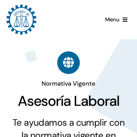
Saltar
al
Menu
contenido
Asesoría Fiscal
Asesoría Laboral
Asesoría Contable
Normativa Vigente
Otras Gestiones
Asesoría Laboral
Sobre Nosotros
Te ayudamos a cumplir con
la normativa vigente en